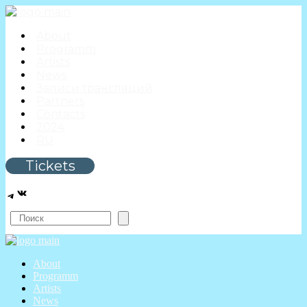
About
Programm
Artists
News
Записи трансляций
Partners
Contacts
2024
RU
Tickets
VK
Telegram
Search
About
Programm
Artists
News