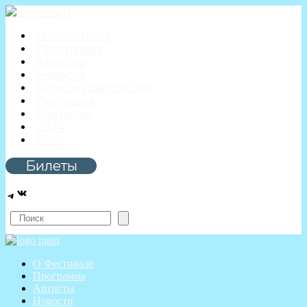
О Фестивале
Программа
Артисты
Новости
Записи трансляций
Партнеры
Контакты
2024
ENG
Билеты
ВКонтакте
Telegram
Поиск
О Фестивале
Программа
Артисты
Новости