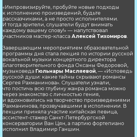
«Импровизируйте, пробуйте новые подходы
к исполнению произведений, будьте
рассказчиками, а не просто исполнителями.
И тогда зрители, слушатели будут внимать
каждому вашему слову!» — напутствовал
участников мастер-класса
Алексей Тихомиров
.
Завершающим мероприятием образовательной
программы дня стала лекция по истории русской
вокальной музыки концертного директора
Благотворительного фонда Оксаны Федоровой,
музыковеда
Гюльнары Масляевой
, — «Исповедь
русской души: какие тайны скрывают романсы
Сергея Рахманинова». Слушатели узнали,
что постичь всю глубину жанра романса можно
через знакомство с личностью гения,
и вдохновились на творчество произведениями
Рахманинова, прозвучавшими в исполнении. В
лекции приняла участие китайская певица,
ассистент-стажер Санкт-Петербургской
консерватории Ван Цян, а партию фортепиано
исполнил Владимир Ганшин.