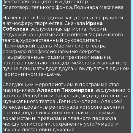
фестиваля концертный директор
Благотворительного фонда, Гюльнара Масляева.
На весь день Парадный зал дворца погрузился
в атмосферу творчества. Сначала
Ирина
Соболева
, заслуженная артистка России,
ведущий концертмейстер оперы Мариинского
театра, художественный руководитель
Приморской сцены Мариинского театра
раскрыла профессиональные секреты
и выработанные годами практики навыки,
которые помогают концертмейстеру и вокалисту
лучше понимать друг друга и выступать в едином
гармоничном тандеме.
Следующим мероприятием в программе стал
мастер-класс
Алексея Тихомирова
, заслуженного
артиста Республики Татарстан, ведущего солиста
музыкального театра «Геликон-опера». Алексей
Александрович, в репертуаре которого десятки
партий, поделился опытом с начинающими
вокалистами: правилами плавного перехода
между регистрами, сохранения устойчивости
звука и постановки дыхания.