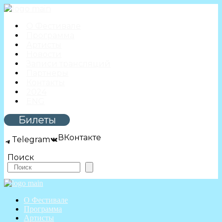
О Фестивале
Программа
Артисты
Новости
Записи трансляций
Партнеры
Контакты
2024
ENG
Билеты
ВКонтакте
Telegram
Поиск
О Фестивале
Программа
Артисты