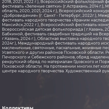
2018, 2021, 2022 г.), Всероссийский фольклорный 
фестиваль «Зеленые святки» (г.Астрахань, 2014 г
область, 2020, 2021, 2024 г.), Всероссийский кон
«Добровидение» (г. Санкт - Петербург, 2022г.), М
фестиваль народного творчества «Храним наследие
Мансийск,2022 г.), Всероссийский фестиваль-конкур
Всероссийская детская фольклориада ( г.Казань, 
Бабкиной, фестиваль свадебных традиций на Всеро
г.Казань, 2024 г.), Областная выставка народного 
2024г.), Международный фестиваль народного искусс
масленичные, святочные, пасхальные, жнивные песн
Усвятского и других районов Псковской области. 
Печорского и Себежского районов, обряд наделен
рекрутский обряд по материалам Гдовского и Пор
Псковской области. На протяжении многих лет ко
центре народного творчества. Художественный рук
The Latest Albums
Lorem ipsum dolor sit amet of Lorem Ipsum. Proin grav
lorem quis bibendum
Коллективы