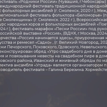
фестиваль «Родники России» (Чувашия, г.Чебоксары) 
.), Международный фестиваль традиционной народно
курс фольклорных ансамблей (г. Смоленск, 2020 г.),
ежрегиональный фестиваль фольклора «Беломорье» (п.
 Смоленщины» (г. Смоленск. 2022 г.), Всероссийска
с народных хоров и фольклорных ансамблей «Поет сел
2024 г.), фестиваль-марафон «Песни России» под р
ссийской выставке «Россия», (ВДНХ, г.Москва, 2024
творчества «Россия начинается здесь», приуроченная
тва и ремесел «Садко» , (г. Великий Новгород, 202
и Печорского, Псковского, Гдовского, Невельского,
Реконструирован обряд «Утро свадебного дня в доме
ия и повязывания невесты на свадебном пире в дом
ховского района, Иванский и жнивный обряды по м
ллектив ансамбля «Уграда» является организатором
оводитель фестиваля – Галина Березина. Хормейсте
ida