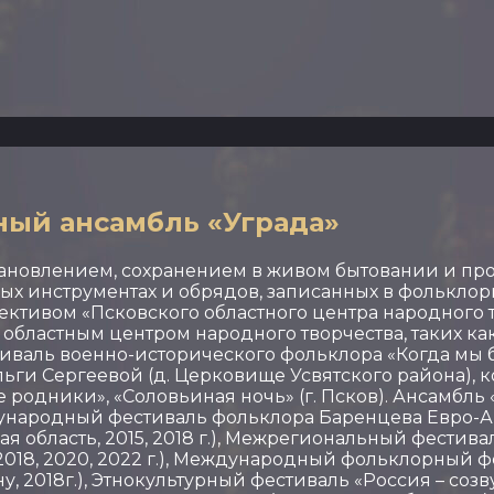
ый ансамбль «Уграда»
тановлением, сохранением в живом бытовании и пр
ных инструментах и обрядов, записанных в фолькло
ективом «Псковского областного центра народного 
бластным центром народного творчества, таких ка
стиваль военно-исторического фольклора «Когда мы 
ги Сергеевой (д. Церковище Усвятского района), ко
одники», «Соловьиная ночь» (г. Псков). Ансамбль 
народный фестиваль фольклора Баренцева Евро-Ар
я область, 2015, 2018 г.), Межрегиональный фестива
018, 2020, 2022 г.), Международный фольклорный фест
 2018г.), Этнокультурный фестиваль «Россия – созвуч