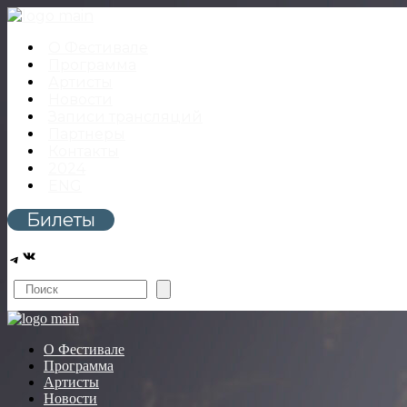
О Фестивале
Программа
Артисты
Новости
Записи трансляций
Партнеры
Контакты
2024
ENG
Билеты
ВКонтакте
Telegram
Поиск
О Фестивале
Программа
Артисты
Новости