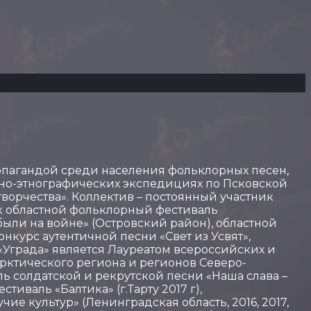
опагандой среди населения фольклорных песен,
рно-этнографических экспедициях по Псковской
творчества». Коллектив – постоянный участник
к областной фольклорный фестиваль
были на войне» (Островский район), областной
нкурс аутентичной песни «Свет из Усвят»,
«Уграда» является Лауреатом всероссийских и
ктического региона и регионов Северо-
ль солдатской и рекрутской песни «Наша слава –
иваль «Балтика» (г.Тарту 2017 г),
ие культур» (Ленинградская область, 2016, 2017,