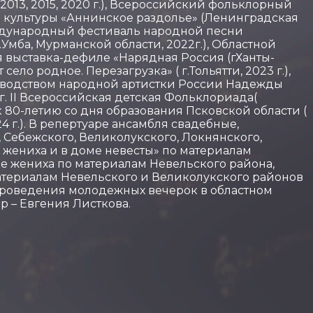
2013, 2015, 2020 г.), Всероссийский фольклорный
й культуры «Аннинское раздолье» (Ленинградская
 Международный фестиваль народной песни
Умба, Мурманской области, 2022г.), Областной
я выставка-дефиле «Нарядная Россия (гХанты-
о родное. Перезагрузка» ( г.Тольятти, 2023 г.),
уководством народной артистки России Надежды
г. II Всероссийская детская Фольклориада(
 к 80-летию со дня образования Псковской области (
4 г.). В репертуаре ансамбля свадебные,
 Себежского, Великолукского, Локнянского,
 жениха и в доме невесты» по материалам
е жениха по материалам Невельского района,
атериалам Невельского и Великолукского районов
 проведения молодежных вечерок в областном
р – Евгения Листкова.