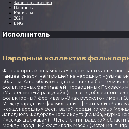
Записи трансляций
Партнеры
Контакты
2024
ENG
Исполнитель
Народный коллектив фольклорн
Фольклорный ансамбль «Уграда» занимается восс
танцев, сказок, наигрышей на народных музыкаль
области. Ансамбль «Уграда» является базовым колл
фольклорных фестивалей, проводимых Псковским о
«Масленичный разгуляй» (г. Псков), областной фе
фольклорный фестиваль «Знак русского» имени Оль
Международные фольклорные фестивали «Золотые р
международных фестивалей, среди которых Между
Западного Федерального округа (п.Умба, Мурманска
Русская держава» (г. Луга Ленинградской области 2
Международный фестиваль Масок ( Эстония, г.Пярну,